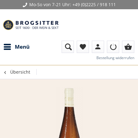
Mo-So von 7-21 Uhr:
+49 (0)2225 / 918 111
person
shopping_basket
Menü
favorite
Bestellung widerrufen
Übersicht