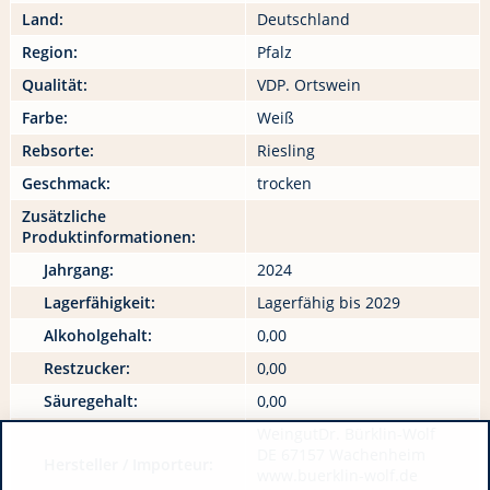
Land:
Deutschland
Region:
Pfalz
Qualität:
VDP. Ortswein
Farbe:
Weiß
Rebsorte:
Riesling
Geschmack:
trocken
Zusätzliche
Produktinformationen:
Jahrgang:
2024
Lagerfähigkeit:
Lagerfähig bis 2029
Alkoholgehalt:
0,00
Restzucker:
0,00
Säuregehalt:
0,00
WeingutDr. Bürklin-Wolf
DE 67157 Wachenheim
Hersteller / Importeur:
www.buerklin-wolf.de