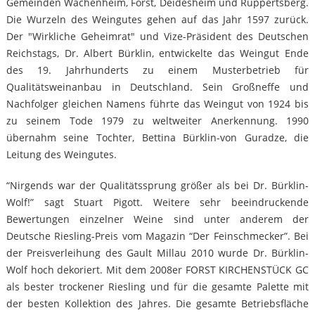
Gemeinden Wachenheim, Forst, Deidesheim und Ruppertsberg.
Die Wurzeln des Weingutes gehen auf das Jahr 1597 zurück.
Der "Wirkliche Geheimrat" und Vize-Präsident des Deutschen
Reichstags, Dr. Albert Bürklin, entwickelte das Weingut Ende
des 19. Jahrhunderts zu einem Musterbetrieb für
Qualitätsweinanbau in Deutschland. Sein Großneffe und
Nachfolger gleichen Namens führte das Weingut von 1924 bis
zu seinem Tode 1979 zu weltweiter Anerkennung. 1990
übernahm seine Tochter, Bettina Bürklin-von Guradze, die
Leitung des Weingutes.
“Nirgends war der Qualitätssprung größer als bei Dr. Bürklin-
Wolf!” sagt Stuart Pigott. Weitere sehr beeindruckende
Bewertungen einzelner Weine sind unter anderem der
Deutsche Riesling-Preis vom Magazin “Der Feinschmecker”. Bei
der Preisverleihung des Gault Millau 2010 wurde Dr. Bürklin-
Wolf hoch dekoriert. Mit dem 2008er FORST KIRCHENSTÜCK GC
als bester trockener Riesling und für die gesamte Palette mit
der besten Kollektion des Jahres. Die gesamte Betriebsfläche