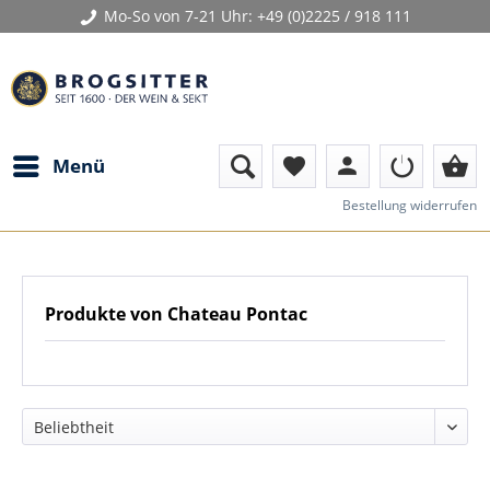
Mo-So von 7-21 Uhr:
+49 (0)2225 / 918 111
person
shopping_basket
Menü
favorite
Bestellung widerrufen
Produkte von Chateau Pontac