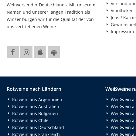
Versand un
Weinversender Deutschlands. Mit unserem
Vinotheken
Namen und unserer langen Tradition als
Jobs / Karrie
Winzer bürgen wir für die Qualität der von
Gewinnspiel
uns vertriebenen Weine
Impressum
Rotweine nach Ländern
Weißweine n
Rotwein aus Argentinien
Weißwein au
Rotwein aus Australien
Weißwein au
Rotwein aus Bulgarien
Weißwein au
Rotwein aus Chile
Weißwein au
Rotwein aus Deutschland
Weißwein au
Rotwein aus Frankreich
Weißwein aus