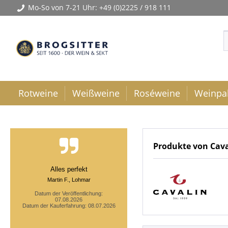
Mo-So von 7-21 Uhr:
+49 (0)2225 / 918 111
Rotweine
Weißweine
Roséweine
Weinpa
Produkte von Cava
Alles perfekt
Martin F., Lohmar
Datum der Veröffentlichung:
07.08.2026
Datum der Kauferfahrung: 08.07.2026