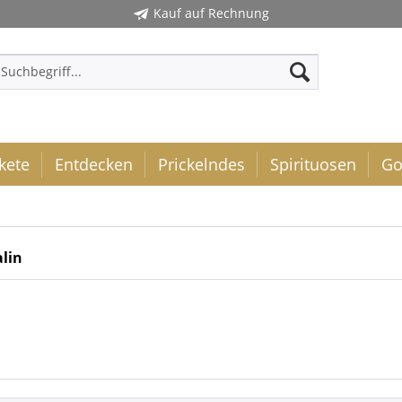
Kauf auf Rechnung
kete
Entdecken
Prickelndes
Spirituosen
Go
lin