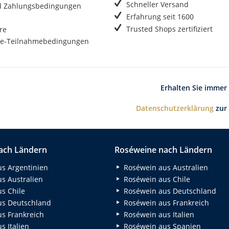
Schneller Versand
d Zahlungsbedingungen
Erfahrung seit 1600
Trusted Shops zertifiziert
re
e-Teilnahmebedingungen
Erhalten Sie immer
Datenschutzerklärung
zur
ach Ländern
Roséweine nach Ländern
s Argentinien
Roséwein aus Australien
s Australien
Roséwein aus Chile
s Chile
Roséwein aus Deutschland
s Deutschland
Roséwein aus Frankreich
s Frankreich
Roséwein aus Italien
 Italien
Roséwein aus Spanien