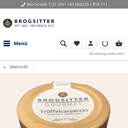
Mo-So von 7-21 Uhr:
+49 (0)2225 / 918 111
person
shopping_basket
Menü
favorite
Bestellung widerrufen
Übersicht