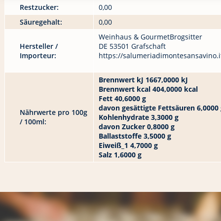
Restzucker:
0,00
Säuregehalt:
0,00
Weinhaus & GourmetBrogsitter
Hersteller /
DE 53501 Grafschaft
Importeur:
https://salumeriadimontesansavino.i
Brennwert kJ 1667,0000 kJ
Brennwert kcal 404,0000 kcal
Fett 40,6000 g
davon gesättigte Fettsäuren 6,0000 
Nährwerte pro 100g
Kohlenhydrate 3,3000 g
/ 100ml:
davon Zucker 0,8000 g
Ballaststoffe 3,5000 g
Eiweiß_1 4,7000 g
Salz 1,6000 g