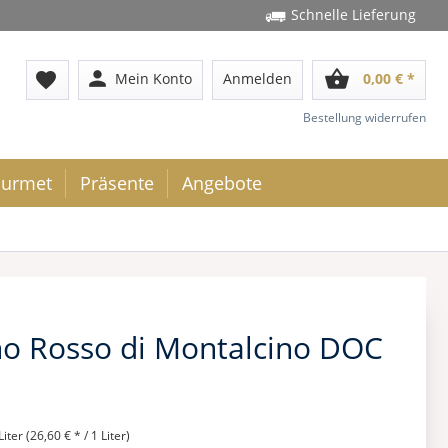
Schnelle Lieferung
person
shopping_basket
favorite
Mein Konto
Anmelden
0,00 € *
Bestellung widerrufen
urmet
Präsente
Angebote
no Rosso di Montalcino DOC
Liter (26,60 € * / 1 Liter)