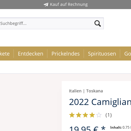
Kauf auf Rechnung
kete
Entdecken
Prickelndes
Spirituosen
Go
Italien | Toskana
2022 Camiglia
(
1
)
19,95 € *
Inhalt:
0.75 