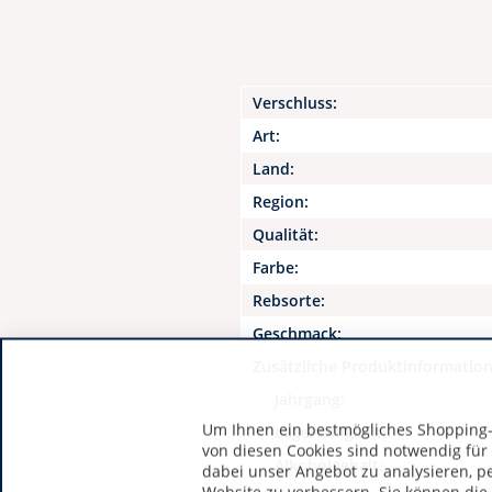
Verschluss:
Art:
Land:
Region:
Qualität:
Farbe:
Rebsorte:
Geschmack:
Zusätzliche Produktinformatio
Jahrgang:
Um Ihnen ein bestmögliches Shopping-E
Lagerfähigkeit:
von diesen Cookies sind notwendig für
Alkoholgehalt:
dabei unser Angebot zu analysieren, p