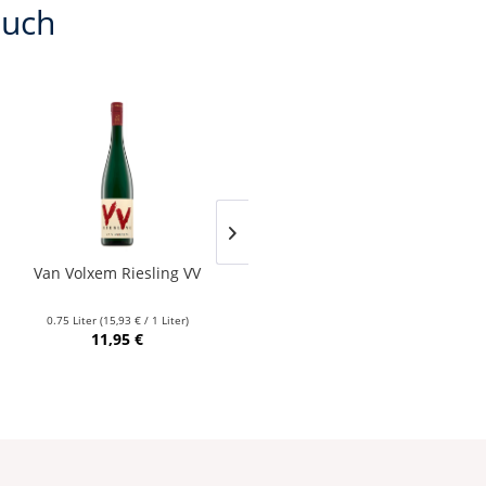
auch
Van Volxem Riesling VV
Franz Keller – Schwarzer
Adler Jedentag...
0.75 Liter
(15,93 € / 1 Liter)
0.75 Liter
(24,80 € / 1 Liter)
11,95 €
18,60 €