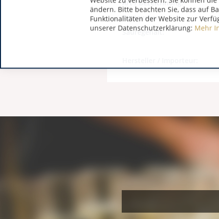
Website zu verbessern. Sie können die 
Art / Bezeichnung:
ändern. Bitte beachten Sie, dass auf B
Restzucker:
Funktionalitäten der Website zur Verfü
unserer Datenschutzerklärung:
Mehr I
Säuregehalt:
Hersteller / Importeur: