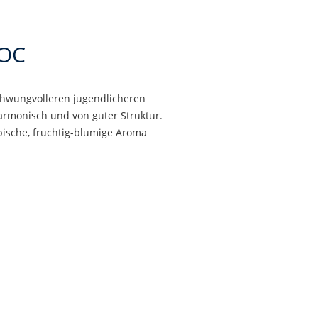
DOC
schwungvolleren jugendlicheren
harmonisch und von guter Struktur.
pische, fruchtig-blumige Aroma