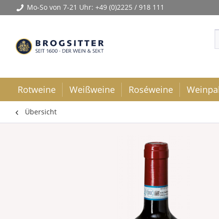
Mo-So von 7-21 Uhr:
+49 (0)2225 / 918 111
Rotweine
Weißweine
Roséweine
Weinpa
Übersicht