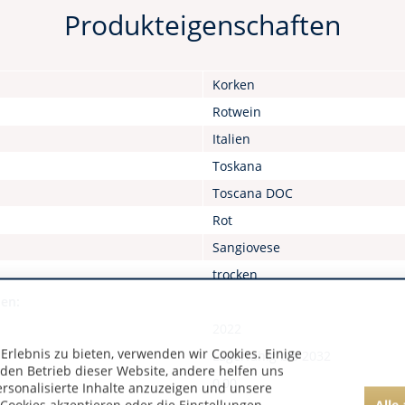
Produkteigenschaften
Korken
Rotwein
Italien
Toskana
Toscana DOC
Rot
Sangiovese
trocken
nen:
2022
rlebnis zu bieten, verwenden wir Cookies. Einige
Lagerfähig bis 2032
 den Betrieb dieser Website, andere helfen uns
0,00
ersonalisierte Inhalte anzuzeigen und unsere
Alle