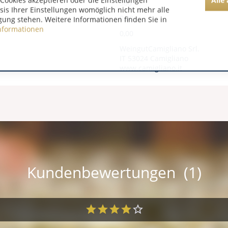
Cookies akzeptieren oder die Einstellungen
580
asis Ihrer Einstellungen womöglich nicht mehr alle
0,00
gung stehen. Weitere Informationen finden Sie in
nformationen
0,00
WeingutCamigliano Srl.
IT 53024 Camigliano
www.camigliano.it
Kundenbewertungen (1)