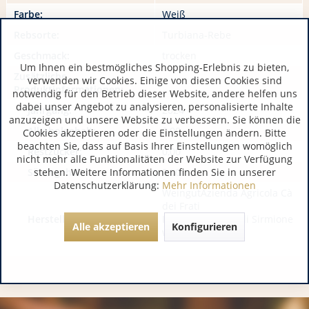
Farbe:
Weiß
Rebsorte:
Turbiana-Rebe
Geschmack:
trocken
Um Ihnen ein bestmögliches Shopping-Erlebnis zu bieten,
Zusätzliche
verwenden wir Cookies. Einige von diesen Cookies sind
Produktinformationen:
notwendig für den Betrieb dieser Website, andere helfen uns
dabei unser Angebot zu analysieren, personalisierte Inhalte
Jahrgang:
2024
anzuzeigen und unsere Website zu verbessern. Sie können die
Alkoholgehalt:
0,00
Cookies akzeptieren oder die Einstellungen ändern. Bitte
beachten Sie, dass auf Basis Ihrer Einstellungen womöglich
Restzucker:
0,00
nicht mehr alle Funktionalitäten der Website zur Verfügung
stehen. Weitere Informationen finden Sie in unserer
Säuregehalt:
0,00
Datenschutzerklärung:
Mehr Informationen
WeingutAzienda Agricola Cà
dei Frati
Hersteller / Importeur:
IT 25019 Lugana di Sirmione
Alle akzeptieren
Konfigurieren
www.cadeifrati.it