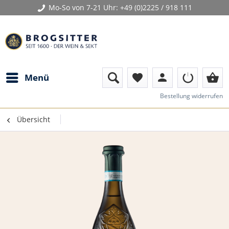
Mo-So von 7-21 Uhr:
+49 (0)2225 / 918 111
person
shopping_basket
Menü
favorite
Bestellung widerrufen
Übersicht