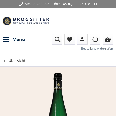
Mo-So von 7-21 Uhr:
+49 (0)2225 / 918 111
person
shopping_basket
Menü
favorite
Bestellung widerrufen
Übersicht