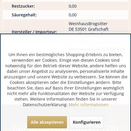
Restzucker:
0,00
Säuregehalt:
0,00
WeinhausBrogsitter
DE 53501 Grafschaft
Hersteller / Importeur:
www.brogsitter.de
Brennwert kcal 75,0000 kcal
Um Ihnen ein bestmögliches Shopping-Erlebnis zu bieten,
Brennwert kJ 311,0000 kJ
verwenden wir Cookies. Einige von diesen Cookies sind
Kohlenhydrate 7,0000 g
Nährwerte pro 100g /
notwendig für den Betrieb dieser Website, andere helfen uns
davon Zucker 6,4000 g
100ml:
dabei unser Angebot zu analysieren, personalisierte Inhalte
Enthält gerinfügige Mengen
anzuzeigen und unsere Website zu verbessern. Sie können die
von Fett, ges. Fettsäuren,
Cookies akzeptieren oder die Einstellungen ändern. Bitte
Eiweiß und Salz.
beachten Sie, dass auf Basis Ihrer Einstellungen womöglich
nicht mehr alle Funktionalitäten der Website zur Verfügung
stehen. Weitere Informationen finden Sie in unserer
Datenschutzerklärung:
Mehr Informationen
Alle akzeptieren
Konfigurieren
Kundenbewertungen (28)