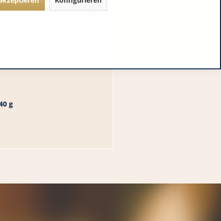
rze, Antioxidationsmittel: E300
40 g