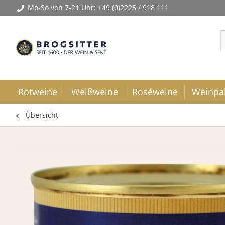
Mo-So von 7-21 Uhr:
+49 (0)2225 / 918 111
Rotweine
Weißweine
Roséweine
Weinpa
Übersicht