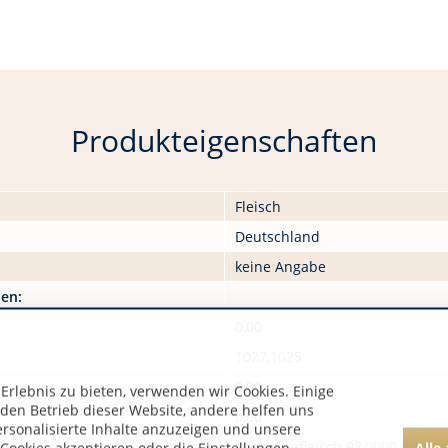
Produkteigenschaften
Fleisch
Deutschland
keine Angabe
nen:
0,00
1027,1025
0,00
rlebnis zu bieten, verwenden wir Cookies. Einige
 den Betrieb dieser Website, andere helfen uns
0,00
ersonalisierte Inhalte anzuzeigen und unsere
Schweinefleisch 98,0000 %, Nitri
Alle