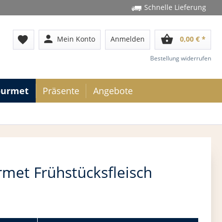
Schnelle Lieferung
person
shopping_basket
favorite
Mein Konto
Anmelden
0,00 € *
Bestellung widerrufen
ourmet
Präsente
Angebote
rmet Frühstücksfleisch