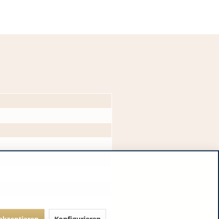
tpökelsalz (Kochsalz,
 akzeptieren
Konfigurieren