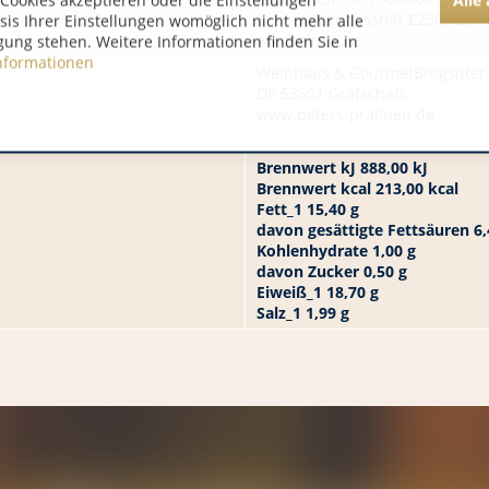
Cookies akzeptieren oder die Einstellungen
Konservierungsstoff E250), Gewü
asis Ihrer Einstellungen womöglich nicht mehr alle
Ascorbinsäure
gung stehen. Weitere Informationen finden Sie in
nformationen
Weinhaus & GourmetBrogsitter
DE 53501 Grafschaft
www.peters-pralinen.de
Brennwert kJ 888,00 kJ
Brennwert kcal 213,00 kcal
Fett_1 15,40 g
davon gesättigte Fettsäuren 6,
Kohlenhydrate 1,00 g
davon Zucker 0,50 g
Eiweiß_1 18,70 g
Salz_1 1,99 g