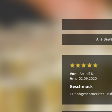
Alle Bew
Von:
Arnulf K.
Am:
02.09.2020
Geschmack
Gut abgeschmecktes Frühs