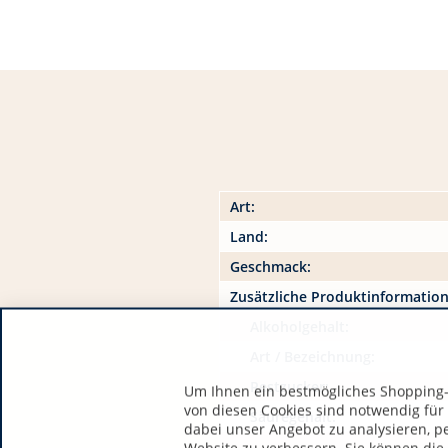
Art:
Land:
Geschmack:
Zusätzliche Produktinformatio
Alkoholgehalt:
Art / Bezeichnung:
Restzucker:
Um Ihnen ein bestmögliches Shopping-E
von diesen Cookies sind notwendig für
Säuregehalt:
dabei unser Angebot zu analysieren, p