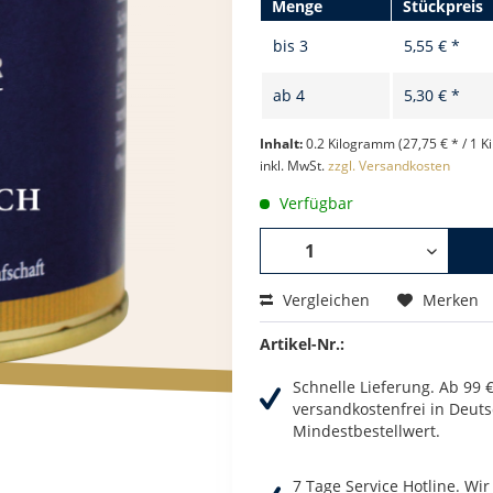
Menge
Stückpreis
bis
3
5,55 € *
ab
4
5,30 € *
Inhalt:
0.2 Kilogramm (27,75 € * / 1 
inkl. MwSt.
zzgl. Versandkosten
Verfügbar
Vergleichen
Merken
Artikel-Nr.:
Schnelle Lieferung. Ab 99 
versandkostenfrei in Deuts
Mindestbestellwert.
7 Tage Service Hotline. Wi