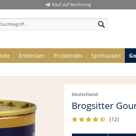
Kauf auf Rechnung
kete
Entdecken
Prickelndes
Spirituosen
G
Deutschland
Brogsitter Gou
(
12
)