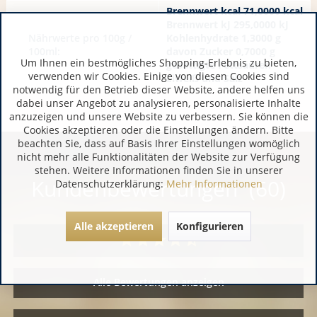
Brennwert kcal 71,0000 kcal
Brennwert kJ 295,0000 kJ
Nährwerte pro 100g /
Kohlenhydrate 1,3000 g
100ml:
davon Zucker 0,7000 g
Um Ihnen ein bestmögliches Shopping-Erlebnis zu bieten,
gesättigte Fettsäuren
verwenden wir Cookies. Einige von diesen Cookies sind
Eiweiß und Salz
notwendig für den Betrieb dieser Website, andere helfen uns
dabei unser Angebot zu analysieren, personalisierte Inhalte
anzuzeigen und unsere Website zu verbessern. Sie können die
Cookies akzeptieren oder die Einstellungen ändern. Bitte
beachten Sie, dass auf Basis Ihrer Einstellungen womöglich
nicht mehr alle Funktionalitäten der Website zur Verfügung
stehen. Weitere Informationen finden Sie in unserer
Kundenbewertungen (60)
Datenschutzerklärung:
Mehr Informationen
Alle akzeptieren
Konfigurieren
Alle Bewertungen anzeigen