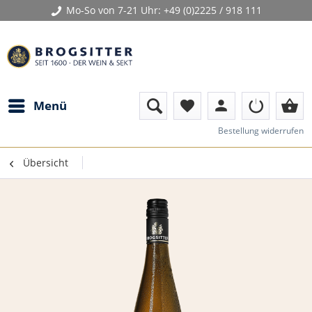
Mo-So von 7-21 Uhr:
+49 (0)2225 / 918 111
person
shopping_basket
Menü
favorite
Bestellung widerrufen
Übersicht