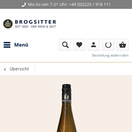
Mo-So von 7-21 Uhr:
+49 (0)2225 / 918 111
person
shopping_basket
Menü
favorite
Bestellung widerrufen
Übersicht