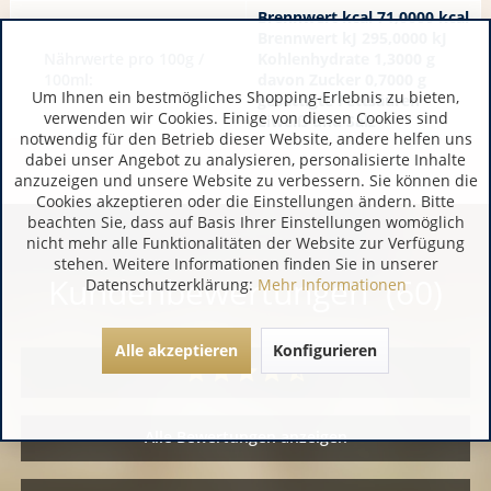
Brennwert kcal 71,0000 kcal
Brennwert kJ 295,0000 kJ
Nährwerte pro 100g /
Kohlenhydrate 1,3000 g
100ml:
davon Zucker 0,7000 g
Um Ihnen ein bestmögliches Shopping-Erlebnis zu bieten,
gesättigte Fettsäuren
verwenden wir Cookies. Einige von diesen Cookies sind
Eiweiß und Salz
notwendig für den Betrieb dieser Website, andere helfen uns
dabei unser Angebot zu analysieren, personalisierte Inhalte
anzuzeigen und unsere Website zu verbessern. Sie können die
Cookies akzeptieren oder die Einstellungen ändern. Bitte
beachten Sie, dass auf Basis Ihrer Einstellungen womöglich
nicht mehr alle Funktionalitäten der Website zur Verfügung
stehen. Weitere Informationen finden Sie in unserer
Kundenbewertungen (60)
Datenschutzerklärung:
Mehr Informationen
Alle akzeptieren
Konfigurieren
Alle Bewertungen anzeigen