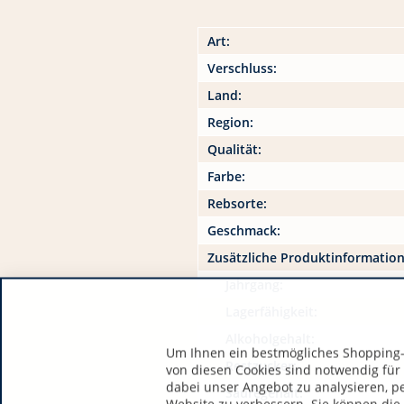
Art:
Verschluss:
Land:
Region:
Qualität:
Farbe:
Rebsorte:
Geschmack:
Zusätzliche Produktinformatio
Jahrgang:
Lagerfähigkeit:
Alkoholgehalt:
Um Ihnen ein bestmögliches Shopping-E
Restzucker:
von diesen Cookies sind notwendig für
dabei unser Angebot zu analysieren, p
Säuregehalt: