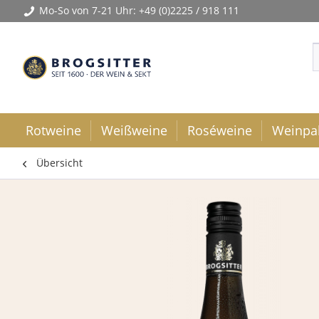
Mo-So von 7-21 Uhr:
+49 (0)2225 / 918 111
Rotweine
Weißweine
Roséweine
Weinpa
Übersicht