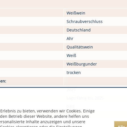
Weißwein
Schraubverschluss
Deutschland
Ahr
Qualitätswein
Weiß
Weißburgunder
trocken
nen:
2025
Lagerfähig bis 2025
0,00
rlebnis zu bieten, verwenden wir Cookies. Einige
0,00
 den Betrieb dieser Website, andere helfen uns
ersonalisierte Inhalte anzuzeigen und unsere
0,00
Alle