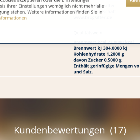
Cookies akzeptieren oder die Einstellungen
WeinhausBrogsitter
asis Ihrer Einstellungen womöglich nicht mehr alle
DE 53501 Grafschaft
gung stehen. Weitere Informationen finden Sie in
www.brogsitter.de
nformationen
Qualitätswein
Brennwert kcal 73,0000 kcal
Brennwert kJ 304,0000 kJ
Kohlenhydrate 1,2000 g
davon Zucker 0,5000 g
Enthält gerinfügige Mengen von
und Salz.
Kundenbewertungen (17)