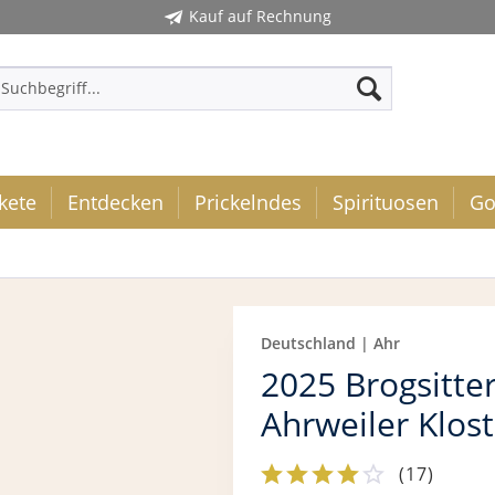
Kauf auf Rechnung
kete
Entdecken
Prickelndes
Spirituosen
Go
Deutschland | Ahr
2025 Brogsitte
Ahrweiler Klos
(
17
)