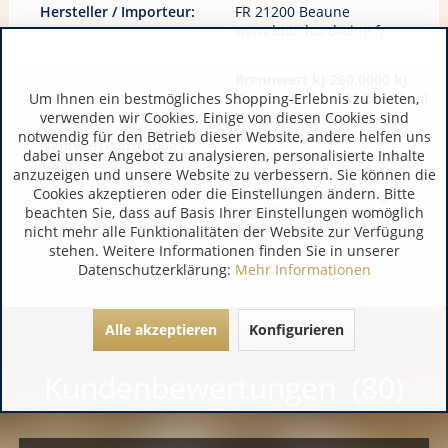
Hersteller / Importeur:
FR 21200 Beaune
www.bouchard-aine.fr
Brennwert kJ 260,0000 kJ
Um Ihnen ein bestmögliches Shopping-Erlebnis zu bieten,
Brennwert kcal 63,0000 kcal
verwenden wir Cookies. Einige von diesen Cookies sind
Fett
notwendig für den Betrieb dieser Website, andere helfen uns
davon gesättigte
Nährwerte pro 100g /
dabei unser Angebot zu analysieren, personalisierte Inhalte
Fettsäuren
100ml:
anzuzeigen und unsere Website zu verbessern. Sie können die
Kohlenhydrate 0,9000 g
Cookies akzeptieren oder die Einstellungen ändern. Bitte
davon Zucker 0,2000 g
beachten Sie, dass auf Basis Ihrer Einstellungen womöglich
Eiweiß_1
nicht mehr alle Funktionalitäten der Website zur Verfügung
Salz
stehen. Weitere Informationen finden Sie in unserer
Datenschutzerklärung:
Mehr Informationen
Alle akzeptieren
Konfigurieren
Kundenbewertungen (80)