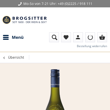
Mo-So von 7-21 Uhr:
+49 (0)2225 / 918 111
person
shopping_basket
Menü
favorite
Bestellung widerrufen
Übersicht