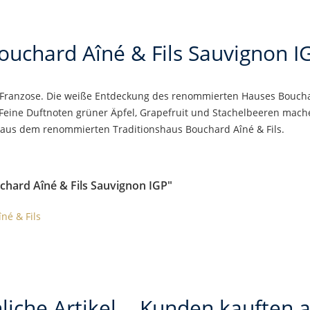
ouchard Aîné & Fils Sauvignon I
er Franzose. Die weiße Entdeckung des renommierten Hauses Boucha
 Feine Duftnoten grüner Äpfel, Grapefruit und Stachelbeeren mac
 aus dem renommierten Traditionshaus Bouchard Aîné & Fils.
chard Aîné & Fils Sauvignon IGP"
né & Fils
liche Artikel
Kunden kauften 