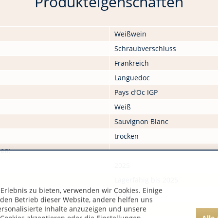
Produkteigenschaften
Weißwein
Schraubverschluss
Frankreich
Languedoc
Pays d‘Oc IGP
Weiß
Sauvignon Blanc
trocken
nen:
2025
Lagerfähig bis 2025
rlebnis zu bieten, verwenden wir Cookies. Einige
12,03
 den Betrieb dieser Website, andere helfen uns
ersonalisierte Inhalte anzuzeigen und unsere
579
Alle