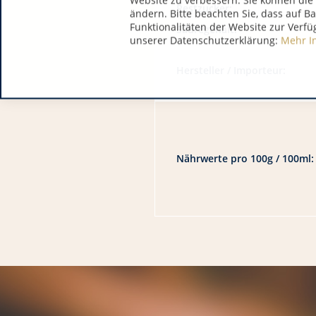
Website zu verbessern. Sie können die 
Restzucker:
ändern. Bitte beachten Sie, dass auf B
Funktionalitäten der Website zur Verfü
Säuregehalt:
unserer Datenschutzerklärung:
Mehr I
Hersteller / Importeur:
Nährwerte pro 100g / 100ml: