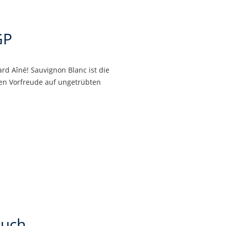
GP
rd Aîné! Sauvignon Blanc ist die
hen Vorfreude auf ungetrübten
auch