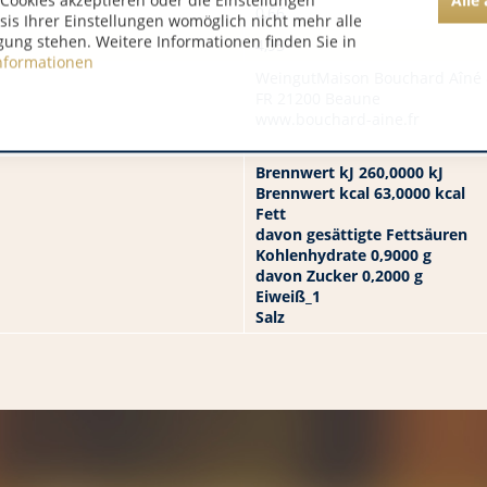
Cookies akzeptieren oder die Einstellungen
0,66
asis Ihrer Einstellungen womöglich nicht mehr alle
gung stehen. Weitere Informationen finden Sie in
4,95
nformationen
WeingutMaison Bouchard Aîné &
FR 21200 Beaune
www.bouchard-aine.fr
Brennwert kJ 260,0000 kJ
Brennwert kcal 63,0000 kcal
Fett
davon gesättigte Fettsäuren
Kohlenhydrate 0,9000 g
davon Zucker 0,2000 g
Eiweiß_1
Salz