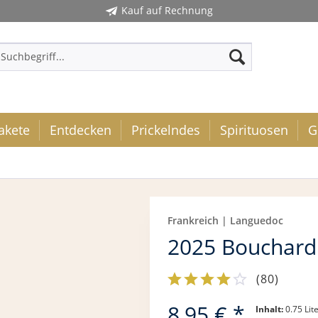
Kauf auf Rechnung
akete
Entdecken
Prickelndes
Spirituosen
G
Frankreich | Languedoc
2025 Bouchard 
(
80
)
8,95 € *
Inhalt:
0.75 Lite