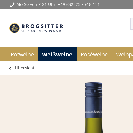
Mo-So von 7-21 Uhr:
+49 (0)2225 / 918 111
Rotweine
Weißweine
Roséweine
Weinp
Übersicht