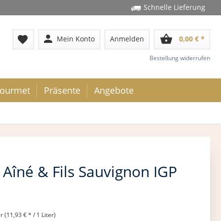
Schnelle Lieferung
person
shopping_basket
favorite
Mein Konto
Anmelden
0,00 € *
Bestellung widerrufen
ourmet
Präsente
Angebote
Aîné & Fils Sauvignon IGP
r (11,93 € * / 1 Liter)