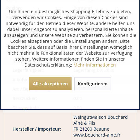
Region:
Burgund
Um Ihnen ein bestmögliches Shopping-Erlebnis zu bieten,
verwenden wir Cookies. Einige von diesen Cookies sind
Farbe:
Weiß
notwendig für den Betrieb dieser Website, andere helfen uns
Rebsorte:
Chardonnay
dabei unser Angebot zu analysieren, personalisierte Inhalte
anzuzeigen und unsere Website zu verbessern. Sie können die
Geschmack:
trocken
Cookies akzeptieren oder die Einstellungen ändern. Bitte
Zusätzliche
beachten Sie, dass auf Basis Ihrer Einstellungen womöglich
Produktinformationen:
nicht mehr alle Funktionalitäten der Website zur Verfügung
stehen. Weitere Informationen finden Sie in unserer
Jahrgang:
2022
Datenschutzerklärung:
Mehr Informationen
Lagerfähigkeit:
Lagerfähig bis 2030
Alkoholgehalt:
0,00
Alle akzeptieren
Konfigurieren
Art / Bezeichnung:
579
Restzucker:
0,00
Säuregehalt:
0,00
WeingutMaison Bouchard
Aîné & Fils
Hersteller / Importeur:
FR 21200 Beaune
www.bouchard-aine.fr