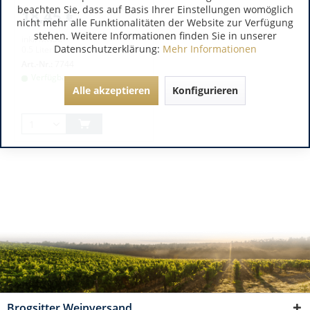
beachten Sie, dass auf Basis Ihrer Einstellungen womöglich
18,45 €
nicht mehr alle Funktionalitäten der Website zur Verfügung
stehen. Weitere Informationen finden Sie in unserer
inkl. MwSt.
Datenschutzerklärung:
Mehr Informationen
0.5 Liter
(36,90 € / 1 Liter)
Art.-Nr.:
7744
Verfügbar
Alle akzeptieren
Konfigurieren
Brogsitter Weinversand