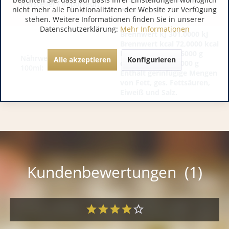
Hersteller / Importeur:
www.argiolas.it
nicht mehr alle Funktionalitäten der Website zur Verfügung
stehen. Weitere Informationen finden Sie in unserer
Datenschutzerklärung:
Mehr Informationen
Brennwert kJ 301,0000 kJ
Brennwert kcal 72,0000 kcal
Kohlenhydrate 1,6000 g
Nährwerte pro 100g /
Alle akzeptieren
Konfigurieren
davon Zucker 0,7000 g
100ml:
Enthält gerinfügige Mengen
von Fett, ges. Fettsäuren,
Eiweiß und Salz.
Kundenbewertungen (1)