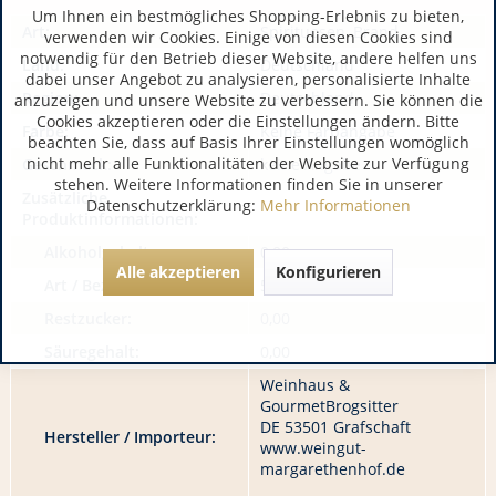
Um Ihnen ein bestmögliches Shopping-Erlebnis zu bieten,
Art:
Spirituosen, Brand
verwenden wir Cookies. Einige von diesen Cookies sind
notwendig für den Betrieb dieser Website, andere helfen uns
Land:
Deutschland
dabei unser Angebot zu analysieren, personalisierte Inhalte
Region:
Deutschland
anzuzeigen und unsere Website zu verbessern. Sie können die
Cookies akzeptieren oder die Einstellungen ändern. Bitte
Farbe:
Keine Farbangabe
beachten Sie, dass auf Basis Ihrer Einstellungen womöglich
nicht mehr alle Funktionalitäten der Website zur Verfügung
Geschmack:
keine Angabe
stehen. Weitere Informationen finden Sie in unserer
Zusätzliche
Datenschutzerklärung:
Mehr Informationen
Produktinformationen:
Alkoholgehalt:
0,00
Alle akzeptieren
Konfigurieren
Art / Bezeichnung:
582
Restzucker:
0,00
Säuregehalt:
0,00
Weinhaus &
GourmetBrogsitter
DE 53501 Grafschaft
Hersteller / Importeur:
www.weingut-
margarethenhof.de