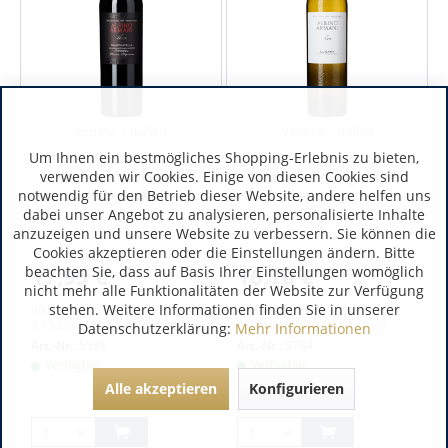
Veneto | Italien
Veneto | Italien
Um Ihnen ein bestmögliches Shopping-Erlebnis zu bieten,
verwenden wir Cookies. Einige von diesen Cookies sind
Albino Armani Ripasso
Albino Armani Lugana DOC
Valpolicella
notwendig für den Betrieb dieser Website, andere helfen uns
dabei unser Angebot zu analysieren, personalisierte Inhalte
anzuzeigen und unsere Website zu verbessern. Sie können die
Cookies akzeptieren oder die Einstellungen ändern. Bitte
17,95 €
16,70 €
beachten Sie, dass auf Basis Ihrer Einstellungen womöglich
nicht mehr alle Funktionalitäten der Website zur Verfügung
stehen. Weitere Informationen finden Sie in unserer
inkl. MwSt.
inkl. MwSt.
0.75 Liter
(23,93 € / 1 Liter)
0.75 Liter
(22,27 € / 1 Liter)
Datenschutzerklärung:
Mehr Informationen
Art.-Nr.:
5586
Art.-Nr.:
5784
Verfügbar
Verfügbar
Alle akzeptieren
Konfigurieren