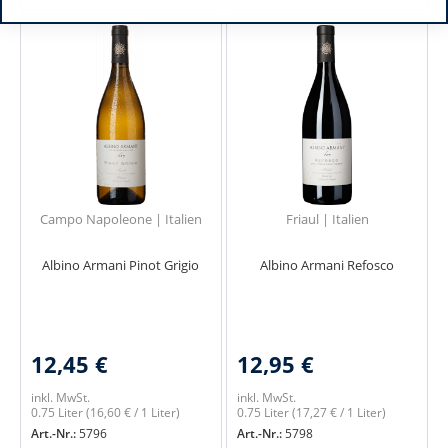
Campo Napoleone | Italien
Friaul | Italien
Albino Armani Pinot Grigio
Albino Armani Refosco
12,45 €
12,95 €
inkl. MwSt.
inkl. MwSt.
0.75 Liter
(16,60 € / 1 Liter)
0.75 Liter
(17,27 € / 1 Liter)
Art.-Nr.:
5796
Art.-Nr.:
5798