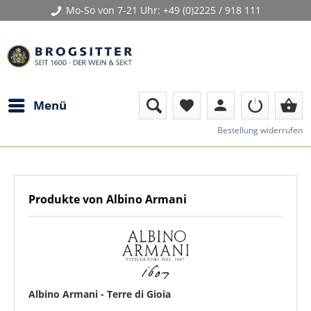
Mo-So von 7-21 Uhr:
+49 (0)2225 / 918 111
person
shopping_basket
Menü
favorite
Bestellung widerrufen
Produkte von Albino Armani
Albino Armani - Terre di Gioia