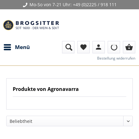
Mo-So von 7-21 Uhr:
+49 (0)2225 / 918 111
person
shopping_basket
Menü
favorite
Bestellung widerrufen
Produkte von Agronavarra